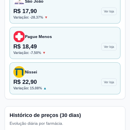
São João
R$ 17,90
Ver loja
Variação:
-28.37
%
▼
Pague Menos
R$ 18,49
Ver loja
Variação:
-7.50
%
▼
Nissei
R$ 22,90
Ver loja
Variação:
15.08
%
▲
Histórico de preços (30 dias)
Evolução diária por farmácia.