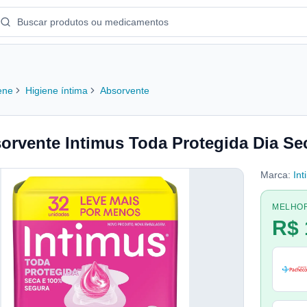
ene
Higiene íntima
Absorvente
orvente Intimus Toda Protegida Dia S
Marca:
Int
MELHO
R$ 