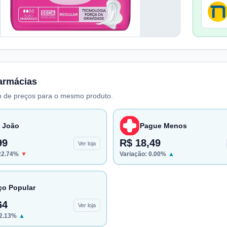
armácias
 de preços para o mesmo produto.
 João
Pague Menos
99
R$ 18,49
Ver loja
22.74
%
▼
Variação:
0.00
%
▲
ço Popular
64
Ver loja
2.13
%
▲