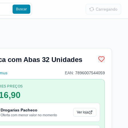
Carregando
Buscar
eca com Abas 32 Unidades
imus
EAN:
7896007544059
RES PREÇOS
16,90
Drogarias Pacheco
Ver loja
Oferta com menor valor no momento